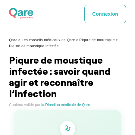
Skip
to
Connexion
content
Qare
>
Les conseils médicaux de Qare
>
Piqure de moustique
>
Piqure de moustique infectée
Piqure de moustique
infectée : savoir quand
agir et reconnaître
l’infection
Contenu validé par
la Direction médicale de Qare
.