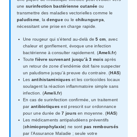
une
surinfection bactérienne cutanée
ou
transmettre des maladies vectorielles comme le
paludisme
, la
dengue
ou le
chikungunya
,
nécessitant une prise en charge rapide.
Une rougeur qui s’étend au-delà de
5 cm
, avec
chaleur et gonflement, évoque une infection
bactérienne à consulter rapidement. (
Ameli.fr
)
Toute
fièvre survenant jusqu’à 3 mois
après
un retour de zone d’endémie doit faire suspecter
un paludisme jusqu’à preuve du contraire. (
HAS
)
Les
antihistaminiques
et les corticoïdes locaux
soulagent la réaction inflammatoire simple sans
infection. (
Ameli.fr
)
En cas de surinfection confirmée, un traitement
par
antibiotiques
est prescrit sur ordonnance
pour une durée de
7 jours
en moyenne. (
HAS
)
Les médicaments antipaludéens préventifs
(
chimioprophylaxie
) ne sont
pas remboursés
par l’Assurance Maladie ; seule votre