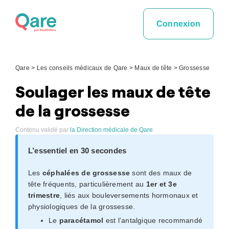
Skip
to
Connexion
content
Qare
>
Les conseils médicaux de Qare
>
Maux de tête
>
Grossesse
Soulager les maux de tête
de la grossesse
Contenu validé par
la Direction médicale de Qare
.
L’essentiel en 30 secondes
Les
céphalées de grossesse
sont des maux de
tête fréquents, particulièrement au
1er et 3e
trimestre
, liés aux bouleversements hormonaux et
physiologiques de la grossesse.
Le
paracétamol
est l’antalgique recommandé