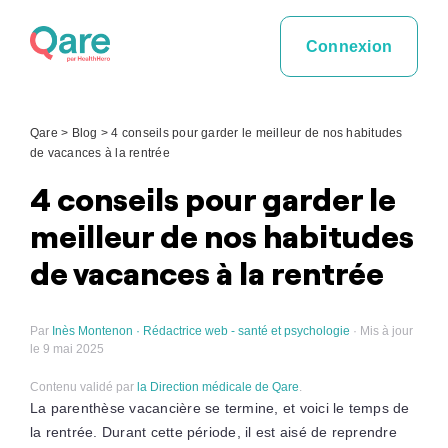
Skip
to
Connexion
content
Qare
>
Blog
>
4 conseils pour garder le meilleur de nos habitudes
de vacances à la rentrée
4 conseils pour garder le
meilleur de nos habitudes
de vacances à la rentrée
Par
Inès Montenon · Rédactrice web - santé et psychologie
· Mis à jour
le 9 mai 2025
Contenu validé par
la Direction médicale de Qare
.
La parenthèse vacancière se termine, et voici le temps de
la rentrée. Durant cette période, il est aisé de reprendre