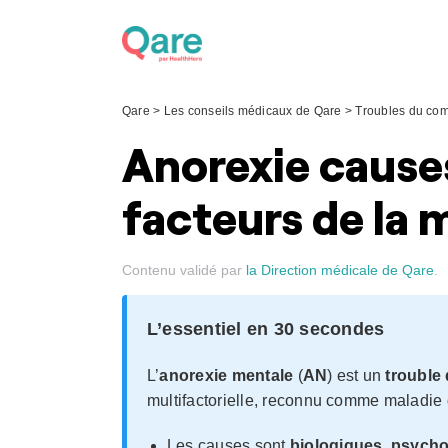
Skip
to
content
Qare
>
Les conseils médicaux de Qare
>
Troubles du com
Anorexie causes
facteurs de la 
Contenu validé par
la Direction médicale de Qare
.
L’essentiel en 30 secondes
L’
anorexie mentale
(
AN
) est un
trouble
multifactorielle, reconnu comme maladie 
Les causes sont
biologiques, psycho