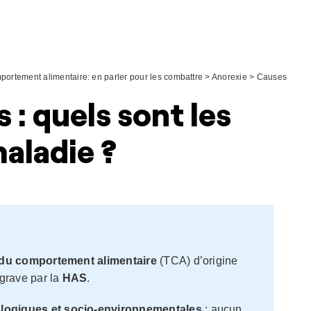
portement alimentaire: en parler pour les combattre
>
Anorexie
>
Causes
 : quels sont les
maladie ?
 du comportement alimentaire
(TCA) d’origine
grave par la
HAS
.
logiques et socio-environnementales
: aucun