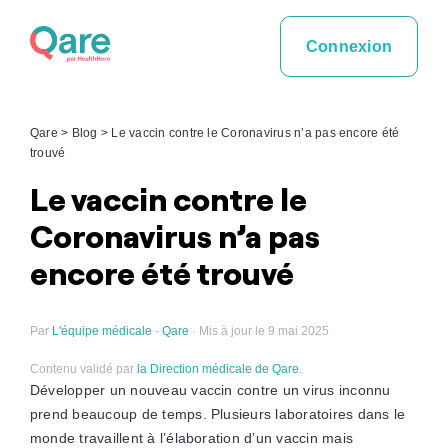
Skip
to
Connexion
content
Qare
>
Blog
>
Le vaccin contre le Coronavirus n’a pas encore été
trouvé
Le vaccin contre le
Coronavirus n’a pas
encore été trouvé
Par
L'équipe médicale · Qare
· Mis à jour le 9 mai 2025
Contenu validé par
la Direction médicale de Qare
.
Développer un nouveau vaccin contre un virus inconnu
prend beaucoup de temps. Plusieurs laboratoires dans le
monde travaillent à l’élaboration d’un vaccin mais