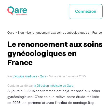
Skip
to
Connexion
content
Qare
>
Blog
>
Le renoncement aux soins gynécologiques en France
Le renoncement aux soins
gynécologiques en
France
Par
L'équipe médicale · Qare
· Mis à jour le 3 octobre 2025
Contenu validé par
la Direction médicale de Qare
.
Aujourd’hui, 53% des femmes ont déjà renoncé aux soins
gynécologiques. C’est ce que relève notre étude réalisée
en 2025, en partenariat avec l’institut de sondage Ifop.