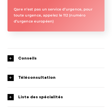
Qare n’est pas un service d’urgence, pour
toute urgence, appelez le 112 (numéro
d’urgence européen)
Conseils
Téléconsultation
Liste des spécialités