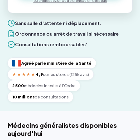
ou choisissez un autre créneau ci-dessous
Sans salle d'attente ni déplacement.
Ordonnance ou arrêt de travail si nécessaire
Consultations remboursables
*
Agréé par le ministère de la Santé
★★★★★
4,9
sur les stores (125k avis)
2 500
médecins inscrits à l'Ordre
10 millions
de consultations
Médecins généralistes disponibles
aujourd'hui