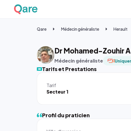
Qare
Médecin généraliste
Herault
Dr Mohamed-Zouhir Ak
Médecin généraliste
Uniquem
Tarifs et Prestations
Tarif
Secteur 1
Profil du praticien