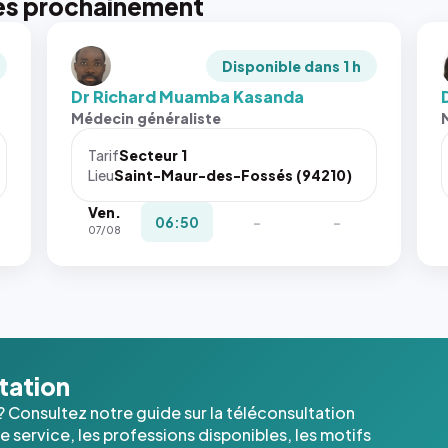
es prochainement
Disponible dans 1 h
Dr Richard Muamba Kasanda
Médecin généraliste
Tarif
Secteur 1
Lieu
Saint-Maur-des-Fossés (94210)
Ven.
06:50
-
-
07/08
ltation
? Consultez notre guide sur la téléconsultation
 service, les professions disponibles, les motifs