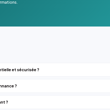
ormations.
tielle et sécurisée ?
nnance ?
ant ?