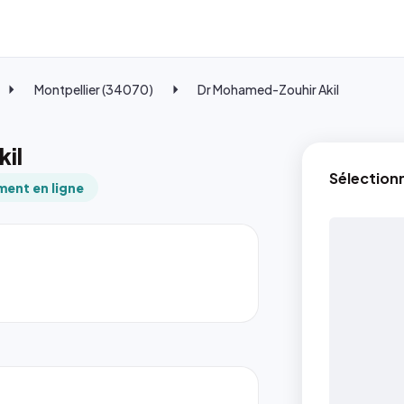
Montpellier (34070)
Dr Mohamed-Zouhir Akil
il
Sélection
ent en ligne