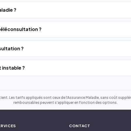
ladie ?
 téléconsultation ?
ultation ?
 instable ?
ient. Les tarifs appliqués sont ceux de l'Assurance Maladie, sans coût suppléme
remboursables peuvent s'appliquer en fonction des options.
ERVICES
CONTACT