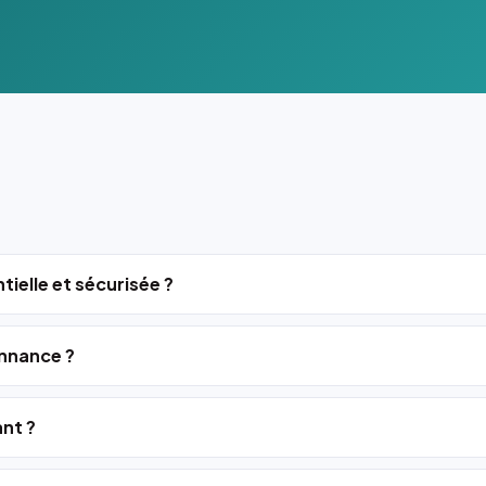
tielle et sécurisée ?
nnance ?
ant ?