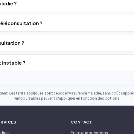
ladie ?
 téléconsultation ?
ultation ?
 instable ?
ient. Les tarifs appliqués sont ceux de l'Assurance Maladie, sans coût suppléme
remboursables peuvent s'appliquer en fonction des options.
ERVICES
CONTACT
dical
Foire aux questions