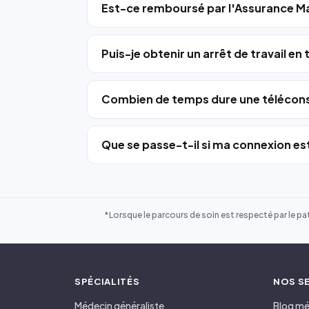
Est-ce remboursé par l'Assurance Ma
Puis-je obtenir un arrêt de travail en
Combien de temps dure une télécons
Que se passe-t-il si ma connexion est
*Lorsque le parcours de soin est respecté par le pat
SPÉCIALITÉS
NOS S
Médecin généraliste
Blog mé