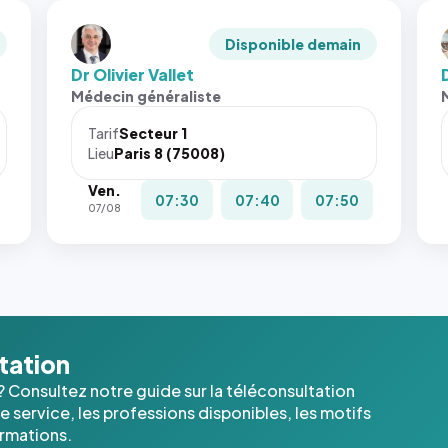
Disponible demain
Dr Olivier Vallet
Médecin généraliste
Tarif
Secteur 1
Lieu
Paris 8 (75008)
Ven.
07:30
07:40
07:50
07/08
ltation
? Consultez notre guide sur la téléconsultation
 service, les professions disponibles, les motifs
ormations.