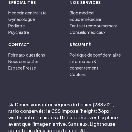
SPÉCIALITÉS
NOS SERVICES
Médecin généraliste
Blog médical
Gynécologue
Équipe médicale
Pédiatre
Tarifs et remboursement
Psychiatre
Conseils médicaux
CONTACT
SÉCURITÉ
Foire aux questions
Politique de confidentialité
Nous contacter
Information &
Espace Presse
consentement
Cookies
{# Dimensions intrinsèques du fichier (288×121,
ratio conservé) : le CSS impose `height: 36px;
width: auto`, mais les attributs réservent la place
avant que l'image n'arrive. Sans eux, Lighthouse
compte un décalage potentiel. #}