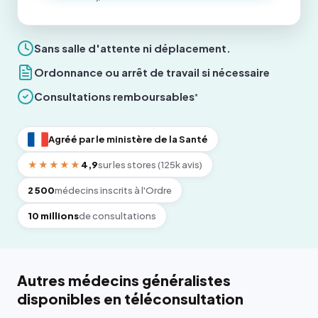
Sans salle d'attente ni déplacement.
Ordonnance ou arrêt de travail si nécessaire
Consultations remboursables
*
Agréé par le ministère de la Santé
★★★★★
4,9
sur les stores (125k avis)
2 500
médecins inscrits à l'Ordre
10 millions
de consultations
Autres médecins généralistes
disponibles en téléconsultation