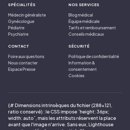
SPÉCIALITÉS
NOS SERVICES
Médecin généraliste
Blog médical
Gynécologue
Équipe médicale
Pédiatre
Tarifs et remboursement
Psychiatre
Conseils médicaux
CONTACT
SÉCURITÉ
Foire aux questions
Politique de confidentialité
Nous contacter
Information &
Espace Presse
consentement
Cookies
{# Dimensions intrinsèques du fichier (288×121,
ratio conservé) : le CSS impose `height: 36px;
width: auto`, mais les attributs réservent la place
avant que l'image n'arrive. Sans eux, Lighthouse