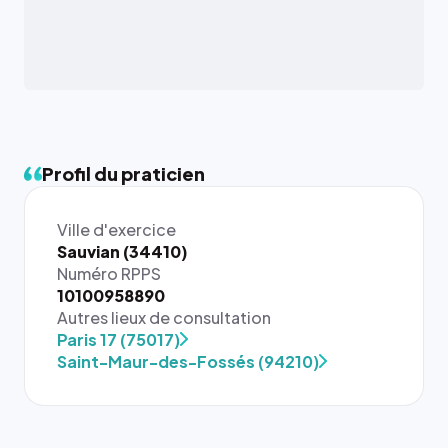
Profil du praticien
Ville d'exercice
Sauvian (34410)
Numéro RPPS
10100958890
{# 40×40
Autres lieux de consultation
: la taille
Paris 17 (75017)
rendue par
Saint-Maur-des-Fossés (94210)
`.profile-
picture`,
et un
rapport 1:1