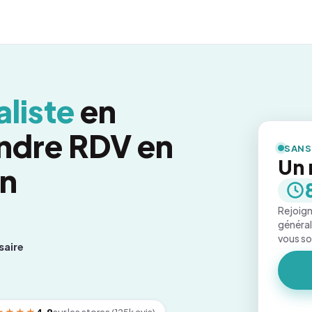
liste
en
endre RDV en
SANS
Un 
on
Rejoign
général
vous s
saire