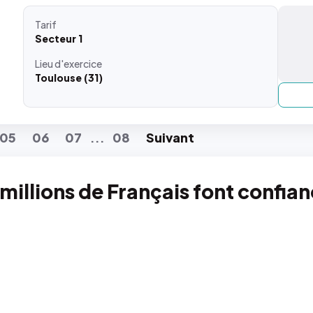
Tarif
Secteur 1
Lieu
d'exercice
Toulouse (31)
05
06
07
08
Suiv
ant
...
 millions de Français font confia