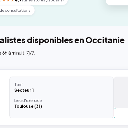
★★★★
4,9
sur les stores (125k avis)
de consultations
listes disponibles en Occitanie
h à minuit, 7j/7.
Tarif
Secteur 1
Lieu
d'exercice
Toulouse (31)