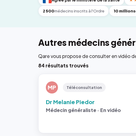
Agréé par le ministère de la Santé
★
2 500
médecins inscrits à l'Ordre
10 millions
Autres médecins généra
Qare vous propose de consulter en vidéo de 6
84 résultats trouvés
MP
Téléconsultation
Dr Melanie Piedor
Médecin généraliste · En vidéo