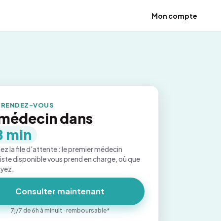
Mon compte
 RENDEZ-VOUS
médecin dans
8 min
ez la file d'attente : le premier médecin
iste disponible vous prend en charge, où que
oyez.
Consulter maintenant
7j/7 de 6h à minuit · remboursable*