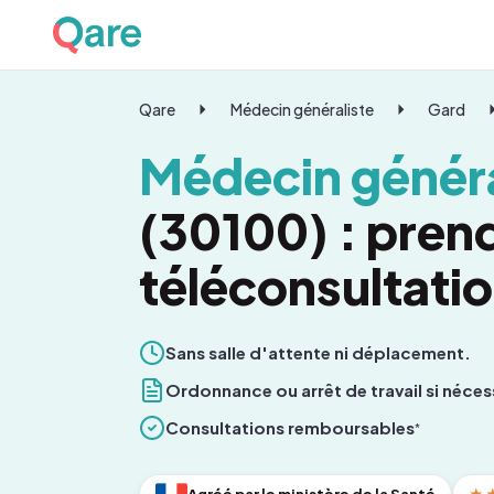
Qare
Médecin généraliste
Gard
Médecin généra
(30100) : pren
téléconsultati
Sans salle d'attente ni déplacement.
Ordonnance ou arrêt de travail si néces
Consultations remboursables
*