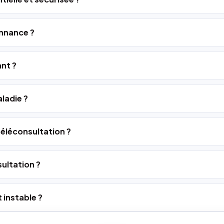
nnance ?
ant ?
ladie ?
 téléconsultation ?
ultation ?
 instable ?