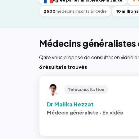
Agréé par le ministère de la Santé
★
2 500
médecins inscrits à l'Ordre
10 millions
Médecins généralistes 
Qare vous propose de consulter en vidéo de 6
6 résultats trouvés
Téléconsultation
Dr Malika Hezzat
Médecin généraliste · En vidéo