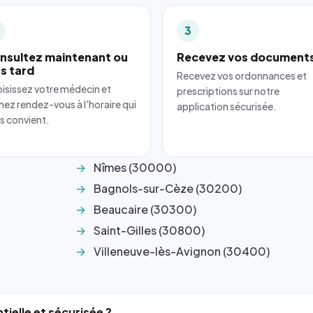
3
nsultez maintenant ou
Recevez vos document
us tard
Recevez vos ordonnances et
isissez votre médecin et
prescriptions sur notre
nez rendez-vous à l'horaire qui
application sécurisée.
s convient.
Nîmes (30000)
Bagnols-sur-Cèze (30200)
Beaucaire (30300)
Saint-Gilles (30800)
Villeneuve-lès-Avignon (30400)
tielle et sécurisée ?