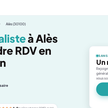
Alès (30100)
liste
à Alès
dre RDV en
SANS
on
Un 
Rejoign
général
vous s
saire