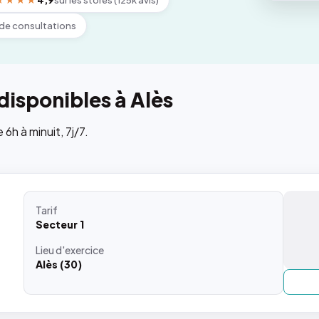
★★★★
4,9
sur les stores (125k avis)
de consultations
disponibles à Alès
h à minuit, 7j/7.
Tarif
Secteur 1
Lieu
d'exercice
Alès (30)