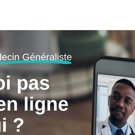
ecin Généraliste
oi pas
en ligne
i ?