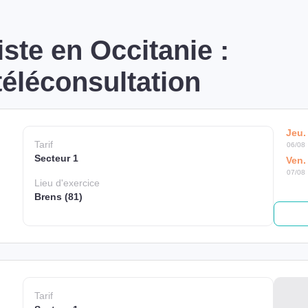
ste en Occitanie :
éléconsultation
Jeu.
Tarif
06/08
Secteur 1
Ven.
07/08
Lieu
d'exercice
Brens (81)
Tarif