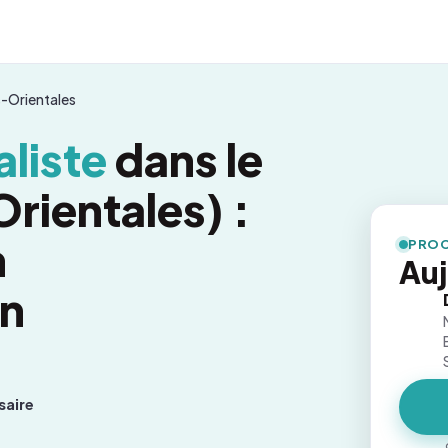
-Orientales
liste
dans le
rientales) :
n
PROC
Auj
on
saire