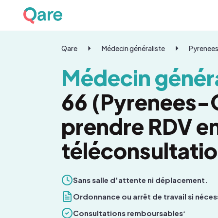
Qare
Médecin généraliste
Pyrenees
Médecin généra
66 (Pyrenees-O
prendre RDV e
téléconsultati
Sans salle d'attente ni déplacement.
Ordonnance ou arrêt de travail si néces
Consultations remboursables
*