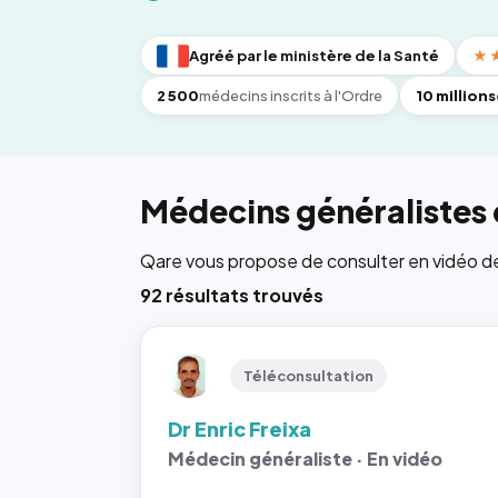
Agréé par le ministère de la Santé
★
2 500
médecins inscrits à l'Ordre
10 millions
Médecins généralistes 
Qare vous propose de consulter en vidéo de 6
92 résultats trouvés
Téléconsultation
Dr Enric Freixa
Médecin généraliste · En vidéo