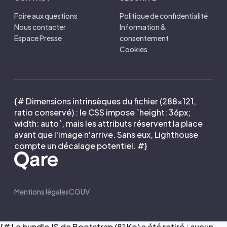
Foire aux questions
Politique de confidentialité
Nous contacter
Information &
Espace Presse
consentement
Cookies
{# Dimensions intrinsèques du fichier (288×121,
ratio conservé) : le CSS impose `height: 36px;
width: auto`, mais les attributs réservent la place
avant que l'image n'arrive. Sans eux, Lighthouse
compte un décalage potentiel. #}
Mentions légales
CGUV
{# Le bundle JS de Bootstrap (81 Ko) a été retiré : aucun