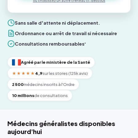
ou choisissez un autre créneau ci-dessous
Sans salle d'attente ni déplacement.
Ordonnance ou arrêt de travail si nécessaire
Consultations remboursables
*
Agréé par le ministère de la Santé
★★★★★
4,9
sur les stores (125k avis)
2 500
médecins inscrits à l'Ordre
10 millions
de consultations
Médecins généralistes disponibles
aujourd'hui