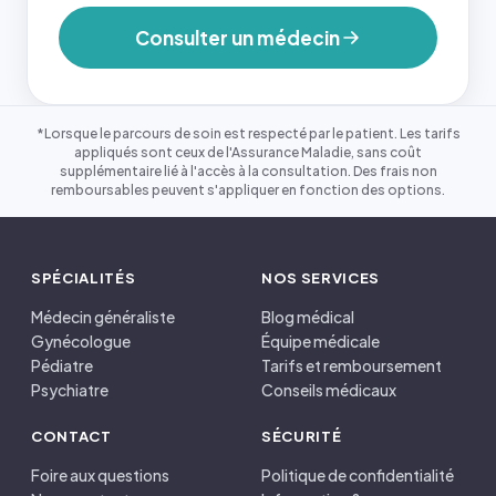
Consulter un médecin
*Lorsque le parcours de soin est respecté par le patient. Les tarifs
appliqués sont ceux de l'Assurance Maladie, sans coût
supplémentaire lié à l'accès à la consultation. Des frais non
remboursables peuvent s'appliquer en fonction des options.
SPÉCIALITÉS
NOS SERVICES
Médecin généraliste
Blog médical
Gynécologue
Équipe médicale
Pédiatre
Tarifs et remboursement
Psychiatre
Conseils médicaux
CONTACT
SÉCURITÉ
Foire aux questions
Politique de confidentialité