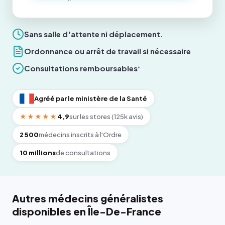
Sans salle d'attente ni déplacement.
Ordonnance ou arrêt de travail si nécessaire
Consultations remboursables
*
Agréé par le ministère de la Santé
★★★★★
4,9
sur les stores (125k avis)
2 500
médecins inscrits à l'Ordre
10 millions
de consultations
Autres médecins généralistes
disponibles en Île-De-France