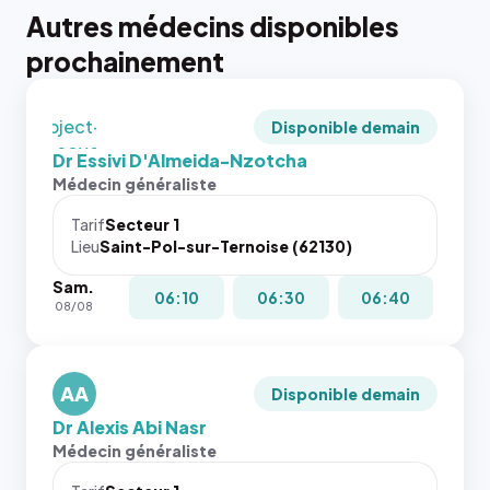
tailles
Autres médecins disponibles
puisque la
photo est
prochainement
recadrée
en
`object-
Disponible demain
fit: cover`.
Dr Essivi D'Almeida-Nzotcha
Sans ces
Médecin généraliste
attributs
le
Tarif
Secteur 1
navigateur
Lieu
Saint-Pol-sur-Ternoise (62130)
ne réserve
Sam.
pas la
{# 40×40
06:10
06:30
06:40
08/08
place, et
: la taille
c'étaient
rendue par
les trois
`.profile-
dernières
AA
picture`,
Disponible demain
images de
et un
Dr Alexis Abi Nasr
l'annuaire
rapport 1:1
Médecin généraliste
dans ce
qui reste
cas. #}