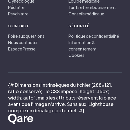
Gynécologue
Équipe médicale
Pédiatre
Tarifs et remboursement
Psychiatre
Conseils médicaux
CONTACT
SÉCURITÉ
Foire aux questions
Politique de confidentialité
Nous contacter
Information &
Espace Presse
consentement
Cookies
{# Dimensions intrinsèques du fichier (288×121,
ratio conservé) : le CSS impose `height: 36px;
width: auto`, mais les attributs réservent la place
avant que l'image n'arrive. Sans eux, Lighthouse
compte un décalage potentiel. #}