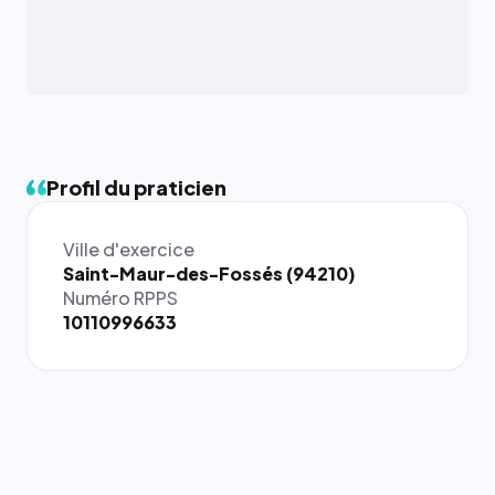
Profil du praticien
Ville d'exercice
{# 40×40
Saint-Maur-des-Fossés (94210)
: la taille
Numéro RPPS
rendue par
10110996633
`.profile-
picture`,
et un
rapport 1:1
qui reste
juste à
toutes les