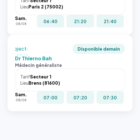
juste à
Tarif
Secteur 1
Lieu
Paris 2 (75002)
toutes les
tailles
Sam.
puisque la
06:40
21:20
21:40
08/08
photo est
recadrée
en
`object-
Disponible demain
fit: cover`.
Dr Thierno Bah
Sans ces
Médecin généraliste
attributs
le
Tarif
Secteur 1
navigateur
Lieu
Brens (81600)
ne réserve
Sam.
pas la
07:00
07:20
07:30
08/08
place, et
c'étaient
les trois
dernières
images de
l'annuaire