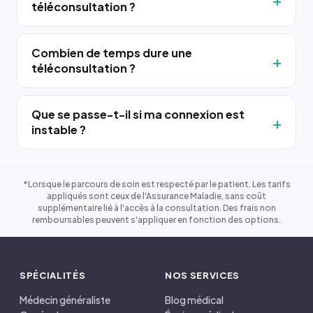
téléconsultation ?
Combien de temps dure une
téléconsultation ?
Que se passe-t-il si ma connexion est
instable ?
*Lorsque le parcours de soin est respecté par le patient. Les tarifs
appliqués sont ceux de l'Assurance Maladie, sans coût
supplémentaire lié à l'accès à la consultation. Des frais non
remboursables peuvent s'appliquer en fonction des options.
SPÉCIALITÉS
NOS SERVICES
Médecin généraliste
Blog médical