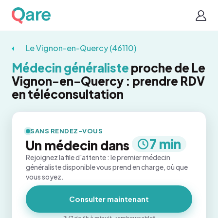
Le Vignon-en-Quercy (46110)
Médecin généraliste
proche de Le
Vignon-en-Quercy : prendre RDV
en téléconsultation
SANS RENDEZ-VOUS
7 min
Un médecin dans
Rejoignez la file d'attente : le premier médecin
généraliste disponible vous prend en charge, où que
vous soyez.
Consulter maintenant
7j/7 de 6h à minuit · remboursable*