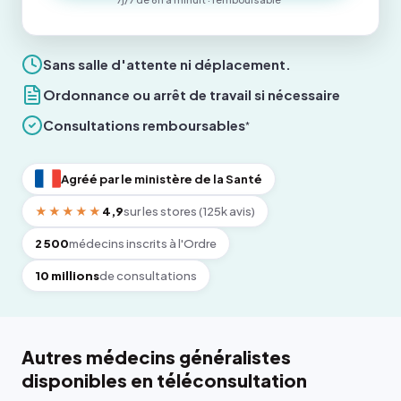
Sans salle d'attente ni déplacement.
Ordonnance ou arrêt de travail si nécessaire
Consultations remboursables
*
Agréé par le ministère de la Santé
★★★★★
4,9
sur les stores (125k avis)
2 500
médecins inscrits à l'Ordre
10 millions
de consultations
Autres médecins généralistes
disponibles en téléconsultation