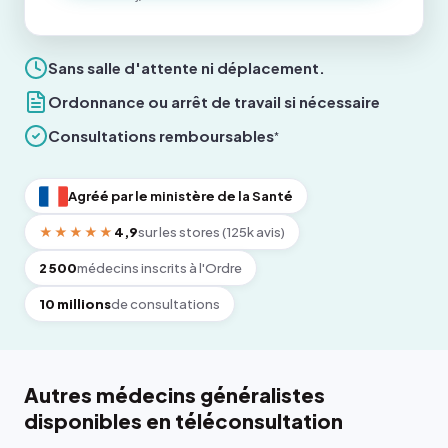
Sans salle d'attente ni déplacement.
Ordonnance ou arrêt de travail si nécessaire
Consultations remboursables
*
Agréé par le ministère de la Santé
★★★★★
4,9
sur les stores (125k avis)
2 500
médecins inscrits à l'Ordre
10 millions
de consultations
Autres médecins généralistes
disponibles en téléconsultation