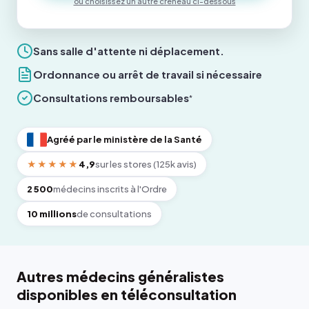
ou choisissez un autre créneau ci-dessous
Sans salle d'attente ni déplacement.
Ordonnance ou arrêt de travail si nécessaire
Consultations remboursables
*
Agréé par le ministère de la Santé
★★★★★
4,9
sur les stores (125k avis)
2 500
médecins inscrits à l'Ordre
10 millions
de consultations
Autres médecins généralistes
disponibles en téléconsultation