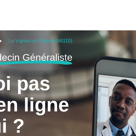
Le Vignon-en-Quercy (46110)
ecin Généraliste
oi pas
en ligne
i ?