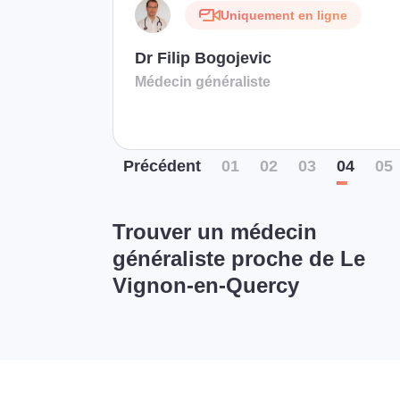
Uniquement en ligne
Dr Filip Bogojevic
Médecin généraliste
Préc
édent
01
02
03
04
05
Trouver un médecin
généraliste proche de Le
Vignon-en-Quercy