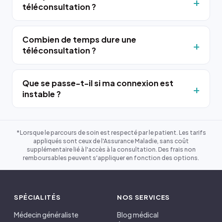
téléconsultation ?
Combien de temps dure une
téléconsultation ?
Que se passe-t-il si ma connexion est
instable ?
*Lorsque le parcours de soin est respecté par le patient. Les tarifs
appliqués sont ceux de l'Assurance Maladie, sans coût
supplémentaire lié à l'accès à la consultation. Des frais non
remboursables peuvent s'appliquer en fonction des options.
SPÉCIALITÉS
NOS SERVICES
Médecin généraliste
Blog médical