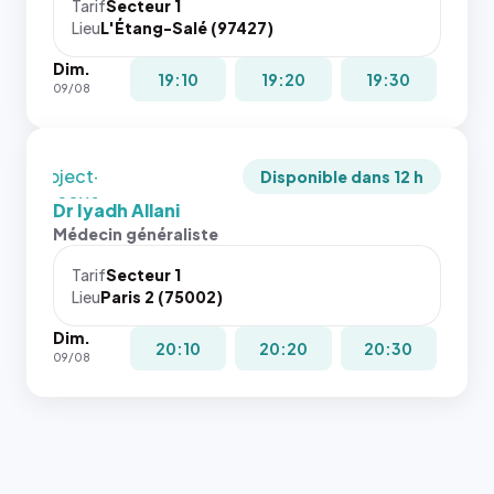
cas. #}
juste à
Tarif
Secteur 1
Lieu
L'Étang-Salé (97427)
toutes les
tailles
Dim.
puisque la
19:10
19:20
19:30
09/08
photo est
recadrée
en
`object-
Disponible dans 12 h
fit: cover`.
Dr Iyadh Allani
Sans ces
Médecin généraliste
attributs
le
Tarif
Secteur 1
navigateur
Lieu
Paris 2 (75002)
ne réserve
Dim.
pas la
20:10
20:20
20:30
09/08
place, et
c'étaient
les trois
dernières
images de
l'annuaire