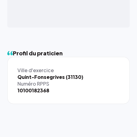
Profil du praticien
Ville d'exercice
{# 40×40
Quint-Fonsegrives (31130)
: la taille
Numéro RPPS
rendue par
10100182368
`.profile-
picture`,
et un
rapport 1:1
qui reste
juste à
toutes les