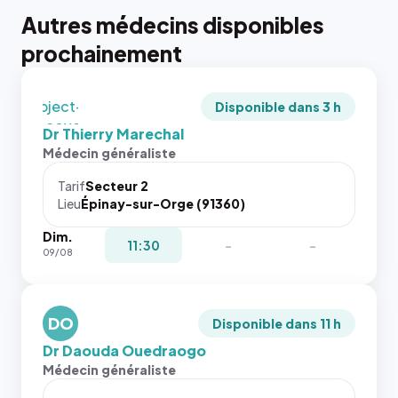
tailles
Autres médecins disponibles
puisque la
photo est
prochainement
recadrée
en
`object-
Disponible dans 3 h
fit: cover`.
Dr Thierry Marechal
Sans ces
Médecin généraliste
attributs
le
Tarif
Secteur 2
navigateur
Lieu
Épinay-sur-Orge (91360)
ne réserve
Dim.
pas la
{# 40×40
11:30
-
-
09/08
place, et
: la taille
c'étaient
rendue par
les trois
`.profile-
dernières
DO
picture`,
Disponible dans 11 h
images de
et un
Dr Daouda Ouedraogo
l'annuaire
rapport 1:1
Médecin généraliste
dans ce
qui reste