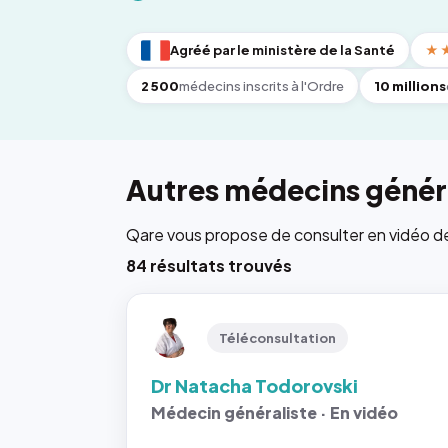
Agréé par le ministère de la Santé
★
2 500
médecins inscrits à l'Ordre
10 millions
Autres médecins généra
Qare vous propose de consulter en vidéo de 6
84 résultats trouvés
Téléconsultation
Dr Natacha Todorovski
Médecin généraliste · En vidéo