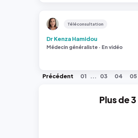
Téléconsultation
Dr Kenza Hamidou
Médecin généraliste · En vidéo
Préc
édent
01
03
04
05
...
Plus de 3