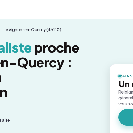
Le Vignon-en-Quercy (46110)
liste
proche
en-Quercy :
n
SANS
Un 
on
Rejoign
général
vous s
saire