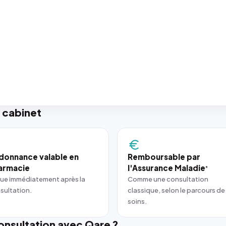
 cabinet
donnance valable en
Remboursable par
armacie
l'Assurance Maladie
*
ue immédiatement après la
Comme une consultation
sultation.
classique, selon le parcours de
soins.
nsultation avec Qare ?