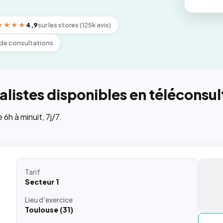
★★★★
4,9
sur les stores (125k avis)
de consultations
listes disponibles en téléconsul
h à minuit, 7j/7.
Tarif
Secteur 1
Lieu
d'exercice
Toulouse (31)