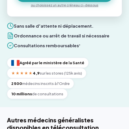
ou choisissez un autre créneau ci-dessous
Sans salle d'attente ni déplacement.
Ordonnance ou arrêt de travail si nécessaire
Consultations remboursables
*
Agréé par le ministère de la Santé
★★★★★
4,9
sur les stores (125k avis)
2 500
médecins inscrits à l'Ordre
10 millions
de consultations
Autres médecins généralistes
disponibles en téléconsultation