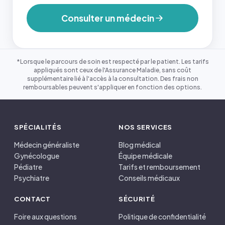
Consulter un médecin
*Lorsque le parcours de soin est respecté par le patient. Les tarifs
appliqués sont ceux de l'Assurance Maladie, sans coût
supplémentaire lié à l'accès à la consultation. Des frais non
remboursables peuvent s'appliquer en fonction des options.
SPÉCIALITÉS
NOS SERVICES
Médecin généraliste
Blog médical
Gynécologue
Équipe médicale
Pédiatre
Tarifs et remboursement
Psychiatre
Conseils médicaux
CONTACT
SÉCURITÉ
Foire aux questions
Politique de confidentialité