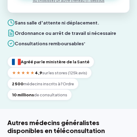
ou choisissez un autre créneau ci-dessous
Sans salle d'attente ni déplacement.
Ordonnance ou arrêt de travail si nécessaire
Consultations remboursables
*
Agréé par le ministère de la Santé
★★★★★
4,9
sur les stores (125k avis)
2 500
médecins inscrits à l'Ordre
10 millions
de consultations
Autres médecins généralistes
disponibles en téléconsultation