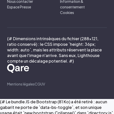
Nous contacter
Information &
Espace Presse
consentement
Cookies
{# Dimensions intrinsèques du fichier (288×121,
ratio conservé) : le CSS impose `height: 36px;
width: auto`, mais les attributs réservent la place
avant que l'image n'arrive. Sans eux, Lighthouse
compte un décalage potentiel. #}
Mentions légales
CGUV
{# Le bundle JS de Bootstrap (81 Ko) a été retiré : aucun
gabarit ne porte de `data-bs-toggle`, et son unique
usage était `new bootstrap.Collapse()` dans `directory.js`