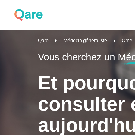
Qare
Médecin généraliste
Orne
Vous cherchez un
Méd
Et pourqu
consulter 
aujourd'hu