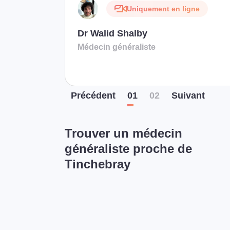
Uniquement en ligne
Dr Walid Shalby
Médecin généraliste
Préc
édent
01
02
Suiv
ant
Trouver un médecin
généraliste proche de
Tinchebray