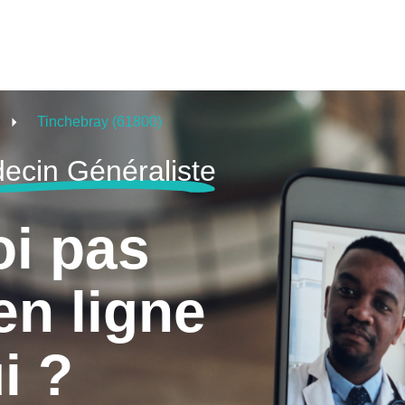
Tinchebray (61800)
ecin Généraliste
oi pas
en ligne
i ?