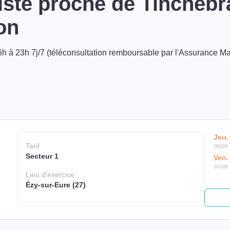
ste proche de Tinchebr
on
h à 23h 7j/7 (téléconsultation remboursable par l'Assurance Ma
Jeu.
Tarif
06/08
Secteur 1
Ven.
07/08
Lieu
d'exercice
Ézy-sur-Eure (27)