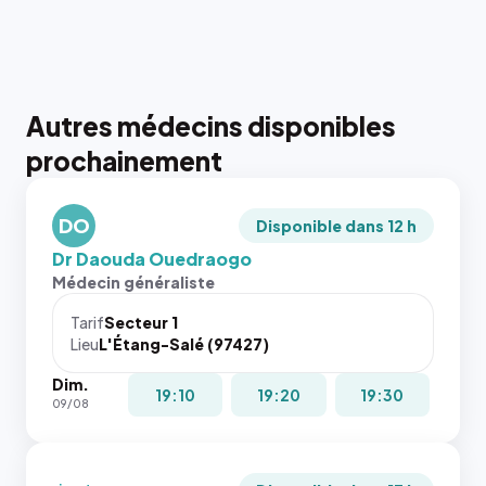
Autres médecins disponibles
{# 40×40
prochainement
: la taille
rendue par
`.profile-
DO
picture`,
Disponible dans 12 h
et un
Dr Daouda Ouedraogo
rapport 1:1
Médecin généraliste
qui reste
juste à
Tarif
Secteur 1
Lieu
L'Étang-Salé (97427)
toutes les
tailles
Dim.
puisque la
{# 40×40
19:10
19:20
19:30
09/08
photo est
: la taille
recadrée
rendue par
en
`.profile-