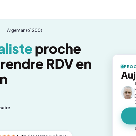
Argentan (61200)
liste
proche
prendre RDV en
PROC
Auj
on
saire