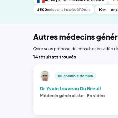
Agréé par le ministère de la Santé
★
2 500
médecins inscrits à l'Ordre
10 millions
Autres médecins généra
Qare vous propose de consulter en vidéo de 6
14 résultats trouvés
Disponible demain
Dr Yvain Jouveau Du Breuil
Médecin généraliste · En vidéo