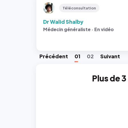
Téléconsultation
Dr Walid Shalby
Médecin généraliste · En vidéo
Préc
édent
01
02
Suiv
ant
Plus de 3