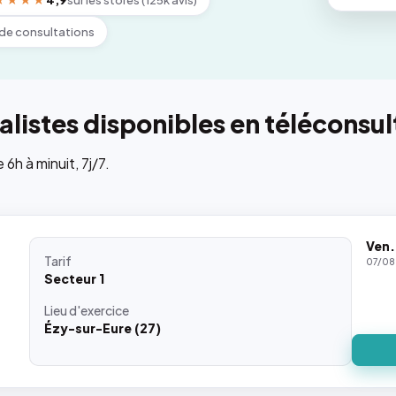
★★★★
4,9
sur les stores (125k avis)
de consultations
listes disponibles en téléconsul
h à minuit, 7j/7.
Ven.
Tarif
07/08
Secteur 1
Lieu
d'exercice
Ézy-sur-Eure (27)