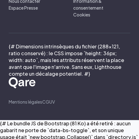
Nous contacter
Information &
Espace Presse
consentement
Cookies
{# Dimensions intrinsèques du fichier (288×121,
ratio conservé) : le CSS impose `height: 36px;
width: auto`, mais les attributs réservent la place
avant que l'image n'arrive. Sans eux, Lighthouse
compte un décalage potentiel. #}
Mentions légales
CGUV
{# Le bundle JS de Bootstrap (81 Ko) a été retiré : aucun
gabarit ne porte de `data-bs-toggle`, et son unique
usage était `new bootstrap.Collapse()` dans `directory.js`