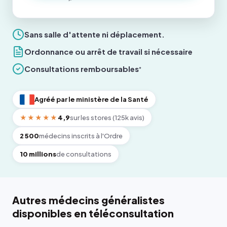
Sans salle d'attente ni déplacement.
Ordonnance ou arrêt de travail si nécessaire
Consultations remboursables
*
Agréé par le ministère de la Santé
★★★★★
4,9
sur les stores (125k avis)
2 500
médecins inscrits à l'Ordre
10 millions
de consultations
Autres médecins généralistes
disponibles en téléconsultation