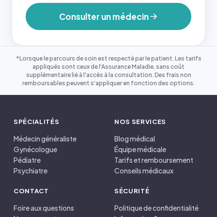
Consulter un médecin
*Lorsque le parcours de soin est respecté par le patient. Les tarifs
appliqués sont ceux de l'Assurance Maladie, sans coût
supplémentaire lié à l'accès à la consultation. Des frais non
remboursables peuvent s'appliquer en fonction des options.
SPÉCIALITÉS
NOS SERVICES
Médecin généraliste
Blog médical
Gynécologue
Équipe médicale
Pédiatre
Tarifs et remboursement
Psychiatre
Conseils médicaux
CONTACT
SÉCURITÉ
Foire aux questions
Politique de confidentialité