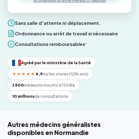
ou choisissez un autre créneau ci-dessous
Sans salle d'attente ni déplacement.
Ordonnance ou arrêt de travail si nécessaire
Consultations remboursables
*
Agréé par le ministère de la Santé
★★★★★
4,9
sur les stores (125k avis)
2 500
médecins inscrits à l'Ordre
10 millions
de consultations
Autres médecins généralistes
disponibles en Normandie