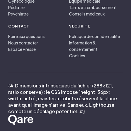
Gynécologue
Équipe médicale
Pédiatre
Tarifs et remboursement
Psychiatre
Conseils médicaux
CONTACT
SÉCURITÉ
Foire aux questions
Politique de confidentialité
Nous contacter
Information &
Espace Presse
consentement
Cookies
{# Dimensions intrinsèques du fichier (288×121,
ratio conservé) : le CSS impose `height: 36px;
width: auto`, mais les attributs réservent la place
avant que l'image n'arrive. Sans eux, Lighthouse
compte un décalage potentiel. #}