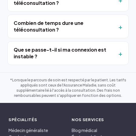
téléconsultation ?
Combien de temps dure une
téléconsultation ?
Que se passe-t-il si ma connexion est
instable ?
*Lorsque le parcours de soin est respecté par le patient. Les tarifs
appliqués sont ceux de l'Assurance Maladie, sans coût
supplémentaire lié à l'accès à la consultation. Des frais non
remboursables peuvent s'appliquer en fonction des options.
SPÉCIALITÉS
NOS SERVICES
Médecin généraliste
Blog médical