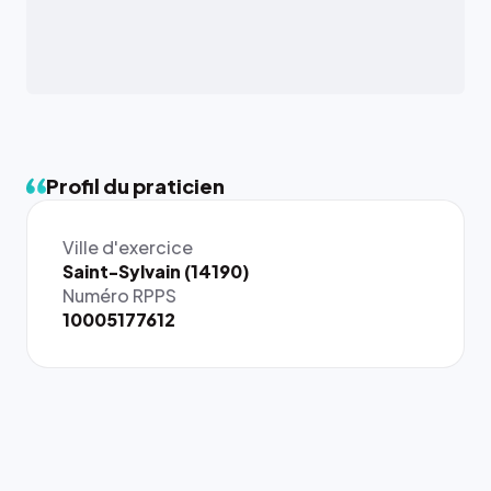
Profil du praticien
Ville d'exercice
{# 40×40
Saint-Sylvain (14190)
: la taille
Numéro RPPS
rendue par
10005177612
`.profile-
picture`,
et un
rapport 1:1
qui reste
juste à
toutes les