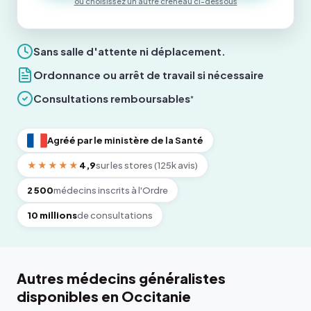
ou choisissez un autre créneau ci-dessous
Sans salle d'attente ni déplacement.
Ordonnance ou arrêt de travail si nécessaire
Consultations remboursables
*
Agréé par le ministère de la Santé
★★★★★
4,9
sur les stores (125k avis)
2 500
médecins inscrits à l'Ordre
10 millions
de consultations
Autres médecins généralistes
disponibles en Occitanie