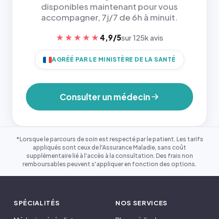
disponibles maintenant pour vous
accompagner, 7j/7 de 6h à minuit.
★★★★★
4,9/5
sur 125k avis
AGRÉÉ PAR LE MINISTÈRE DE LA SANTÉ
Consulter un médecin
*Lorsque le parcours de soin est respecté par le patient. Les tarifs
appliqués sont ceux de l'Assurance Maladie, sans coût
supplémentaire lié à l'accès à la consultation. Des frais non
remboursables peuvent s'appliquer en fonction des options.
SPÉCIALITÉS
NOS SERVICES