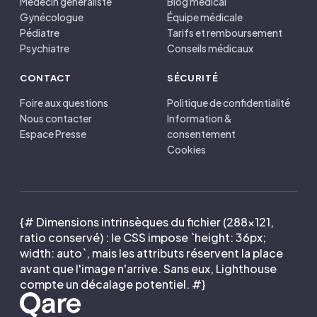
Médecin généraliste
Blog médical
Gynécologue
Équipe médicale
Pédiatre
Tarifs et remboursement
Psychiatre
Conseils médicaux
CONTACT
SÉCURITÉ
Foire aux questions
Politique de confidentialité
Nous contacter
Information &
Espace Presse
consentement
Cookies
{# Dimensions intrinsèques du fichier (288×121,
ratio conservé) : le CSS impose `height: 36px;
width: auto`, mais les attributs réservent la place
avant que l'image n'arrive. Sans eux, Lighthouse
compte un décalage potentiel. #}