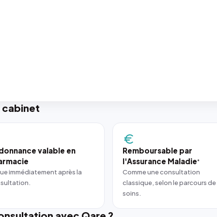
 cabinet
donnance valable en
Remboursable par
armacie
l'Assurance Maladie
*
ue immédiatement après la
Comme une consultation
sultation.
classique, selon le parcours de
soins.
nsultation avec Qare ?