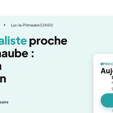
Luc-la-Primaube (12450)
liste
proche
aube :
n
PROC
Auj
on
saire