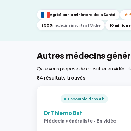
Agréé par le ministère de la Santé
★
2 500
médecins inscrits à l'Ordre
10 millions
Autres médecins généra
Qare vous propose de consulter en vidéo de 6
84 résultats trouvés
Disponible dans 4 h
Dr Thierno Bah
Médecin généraliste · En vidéo