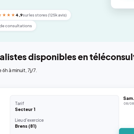
★★★★
4,9
sur les stores (125k avis)
de consultations
listes disponibles en téléconsul
h à minuit, 7j/7.
Sam
Tarif
08/0
Secteur 1
Lieu
d'exercice
Brens (81)