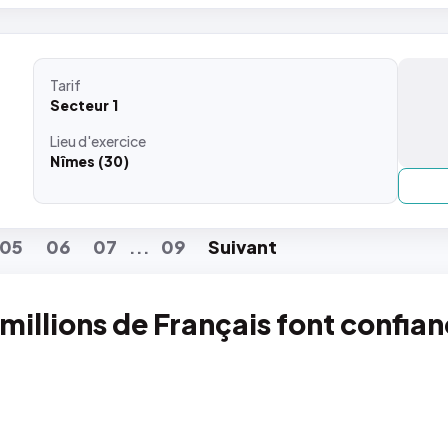
Tarif
Secteur 1
Lieu
d'exercice
Nîmes (30)
05
06
07
09
Suiv
ant
...
 millions de Français font confia