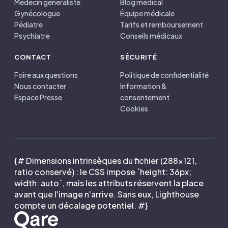
Médecin généraliste
Blog médical
Gynécologue
Équipe médicale
Pédiatre
Tarifs et remboursement
Psychiatre
Conseils médicaux
CONTACT
SÉCURITÉ
Foire aux questions
Politique de confidentialité
Nous contacter
Information &
Espace Presse
consentement
Cookies
{# Dimensions intrinsèques du fichier (288×121,
ratio conservé) : le CSS impose `height: 36px;
width: auto`, mais les attributs réservent la place
avant que l'image n'arrive. Sans eux, Lighthouse
compte un décalage potentiel. #}