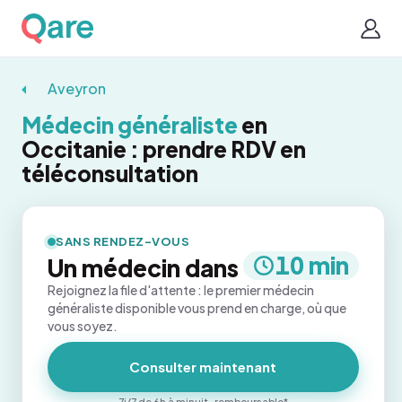
Aveyron
Médecin généraliste
en
Occitanie : prendre RDV en
téléconsultation
SANS RENDEZ-VOUS
10 min
Un médecin dans
Rejoignez la file d'attente : le premier médecin
généraliste disponible vous prend en charge, où que
vous soyez.
Consulter maintenant
7j/7 de 6h à minuit · remboursable*