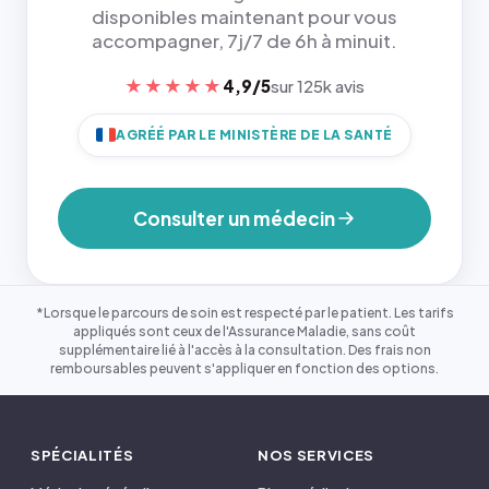
disponibles maintenant pour vous
accompagner, 7j/7 de 6h à minuit.
★★★★★
4,9/5
sur 125k avis
AGRÉÉ PAR LE MINISTÈRE DE LA SANTÉ
Consulter un médecin
*Lorsque le parcours de soin est respecté par le patient. Les tarifs
appliqués sont ceux de l'Assurance Maladie, sans coût
supplémentaire lié à l'accès à la consultation. Des frais non
remboursables peuvent s'appliquer en fonction des options.
SPÉCIALITÉS
NOS SERVICES