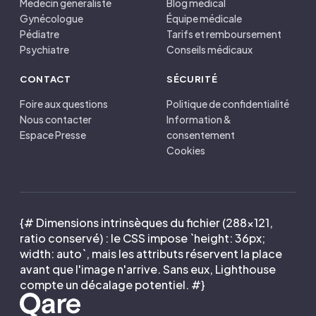
Médecin généraliste
Blog médical
Gynécologue
Équipe médicale
Pédiatre
Tarifs et remboursement
Psychiatre
Conseils médicaux
CONTACT
SÉCURITÉ
Foire aux questions
Politique de confidentialité
Nous contacter
Information &
Espace Presse
consentement
Cookies
{# Dimensions intrinsèques du fichier (288×121,
ratio conservé) : le CSS impose `height: 36px;
width: auto`, mais les attributs réservent la place
avant que l'image n'arrive. Sans eux, Lighthouse
compte un décalage potentiel. #}