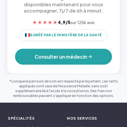
disponibles maintenant pour vous
accompagner, 7j/7 de 6h à minuit.
★★★★★
4,9/5
sur 125k avis
AGRÉÉ PAR LE MINISTÈRE DE LA SANTÉ
Consulter un médecin
*Lorsque le parcours de soin est respecté par le patient. Les tarifs
appliqués sont ceux de l'Assurance Maladie, sans coût
supplémentaire lié à l'accès à la consultation. Des frais non
remboursables peuvent s'appliquer en fonction des options.
SPÉCIALITÉS
NOS SERVICES