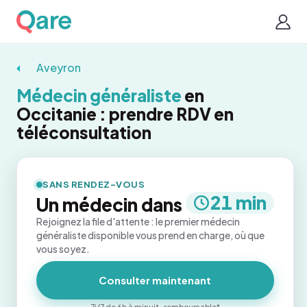
Aveyron
Médecin généraliste
en
Occitanie : prendre RDV en
téléconsultation
SANS RENDEZ-VOUS
21 min
Un médecin dans
Rejoignez la file d'attente : le premier médecin
généraliste disponible vous prend en charge, où que
vous soyez.
Consulter maintenant
7j/7 de 6h à minuit · remboursable*