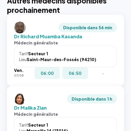
Autres médecins disponibles
prochainement
Disponible dans 56 min
Dr Richard Muamba Kasanda
Médecin généraliste
Tarif
Secteur 1
Lieu
Saint-Maur-des-Fossés (94210)
Ven.
06:00
06:50
-
07/08
Disponible dans 1 h
Dr Malika Zian
Médecin généraliste
Tarif
Secteur 1
Lieu
Marseille 14 (13014)