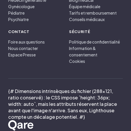
Médecin généraliste
Blog médical
Gynécologue
Équipe médicale
Pédiatre
Tarifs et remboursement
Psychiatre
Conseils médicaux
CONTACT
SÉCURITÉ
Foire aux questions
Politique de confidentialité
Nous contacter
Information &
Espace Presse
consentement
Cookies
{# Dimensions intrinsèques du fichier (288×121,
ratio conservé) : le CSS impose `height: 36px;
width: auto`, mais les attributs réservent la place
avant que l'image n'arrive. Sans eux, Lighthouse
compte un décalage potentiel. #}