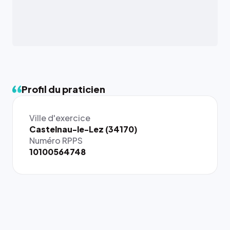
Profil du praticien
Ville d'exercice
{# 40×40
Castelnau-le-Lez (34170)
: la taille
Numéro RPPS
rendue par
10100564748
`.profile-
picture`,
et un
rapport 1:1
qui reste
juste à
toutes les