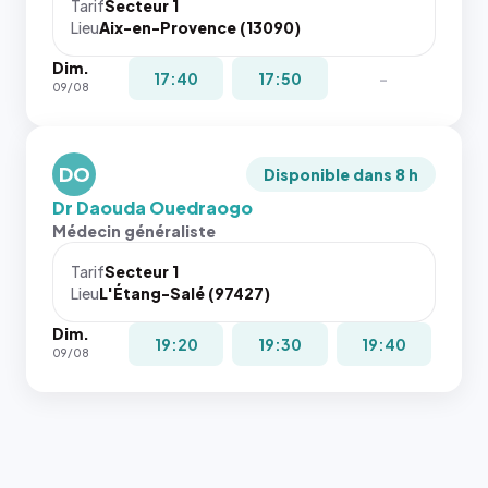
cas. #}
le
Tarif
Secteur 1
navigateur
Lieu
Aix-en-Provence (13090)
ne réserve
Dim.
pas la
17:40
17:50
-
09/08
place, et
c'étaient
les trois
dernières
DO
Disponible dans 8 h
images de
Dr Daouda Ouedraogo
l'annuaire
Médecin généraliste
dans ce
cas. #}
Tarif
Secteur 1
Lieu
L'Étang-Salé (97427)
Dim.
19:20
19:30
19:40
09/08