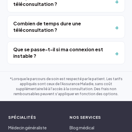
téléconsultation ?
Combien de temps dure une
téléconsultation ?
Que se passe-t-il si ma connexion est
instable ?
*Lorsque le parcours de soin est respecté par le patient. Les tarifs
appliqués sont ceux de l'Assurance Maladie, sans coût
supplémentaire lié à l'accès à la consultation. Des frais non
remboursables peuvent s'appliquer en fonction des options.
SPÉCIALITÉS
NOS SERVICES
Médecin généraliste
Blog médical