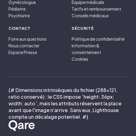
Gynécologue
Équipe médicale
Pédiatre
Tarifs et remboursement
Psychiatre
Conseils médicaux
CONTACT
SÉCURITÉ
Foire aux questions
Politique de confidentialité
Nous contacter
Information &
Espace Presse
consentement
Cookies
{# Dimensions intrinsèques du fichier (288×121,
ratio conservé) : le CSS impose `height: 36px;
width: auto`, mais les attributs réservent la place
avant que l'image n'arrive. Sans eux, Lighthouse
compte un décalage potentiel. #}