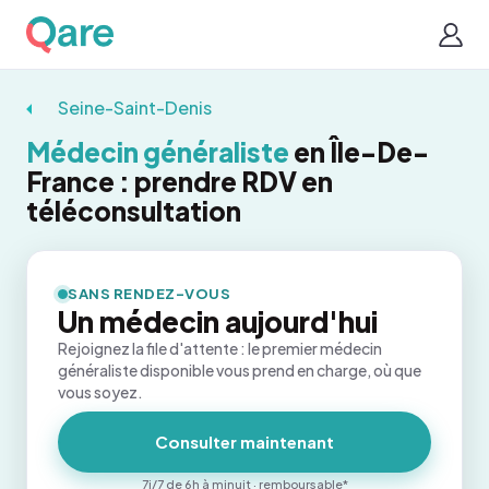
Seine-Saint-Denis
Médecin généraliste
en Île-De-
France : prendre RDV en
téléconsultation
SANS RENDEZ-VOUS
Un médecin aujourd'hui
Rejoignez la file d'attente : le premier médecin
généraliste disponible vous prend en charge, où que
vous soyez.
Consulter maintenant
7j/7 de 6h à minuit · remboursable*