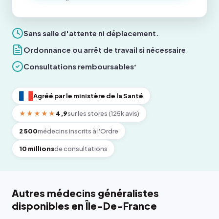
Sans salle d'attente ni déplacement.
Ordonnance ou arrêt de travail si nécessaire
Consultations remboursables
*
Agréé par le ministère de la Santé
★★★★★
4,9
sur les stores (125k avis)
2 500
médecins inscrits à l'Ordre
10 millions
de consultations
Autres médecins généralistes
disponibles en Île-De-France