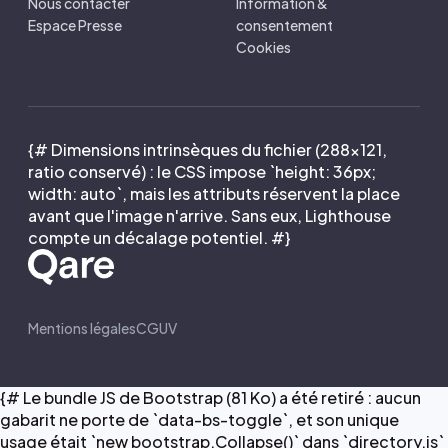
Nous contacter
Information &
Espace Presse
consentement
Cookies
{# Dimensions intrinsèques du fichier (288×121,
ratio conservé) : le CSS impose `height: 36px;
width: auto`, mais les attributs réservent la place
avant que l'image n'arrive. Sans eux, Lighthouse
compte un décalage potentiel. #}
Mentions légales
CGUV
{# Le bundle JS de Bootstrap (81 Ko) a été retiré : aucun
gabarit ne porte de `data-bs-toggle`, et son unique
usage était `new bootstrap.Collapse()` dans `directory.js`