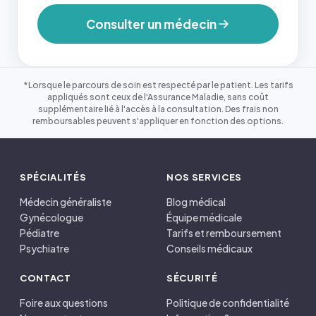
Consulter un médecin
*Lorsque le parcours de soin est respecté par le patient. Les tarifs
appliqués sont ceux de l'Assurance Maladie, sans coût
supplémentaire lié à l'accès à la consultation. Des frais non
remboursables peuvent s'appliquer en fonction des options.
SPÉCIALITÉS
NOS SERVICES
Médecin généraliste
Blog médical
Gynécologue
Équipe médicale
Pédiatre
Tarifs et remboursement
Psychiatre
Conseils médicaux
CONTACT
SÉCURITÉ
Foire aux questions
Politique de confidentialité