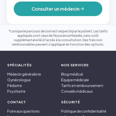
Consulter un médecin
*Lorsque le parcours de soin est respecté par le patient. Les tarifs
appliqués sont ceux de l'Assurance Maladie, sans coût
supplémentaire lié à l'accès à la consultation. Des frais non
remboursables peuvent s'appliquer en fonction des options.
SPÉCIALITÉS
NOS SERVICES
Médecin généraliste
Blog médical
Gynécologue
Équipe médicale
Pédiatre
Tarifs et remboursement
Psychiatre
Conseils médicaux
CONTACT
SÉCURITÉ
Foire aux questions
Politique de confidentialité