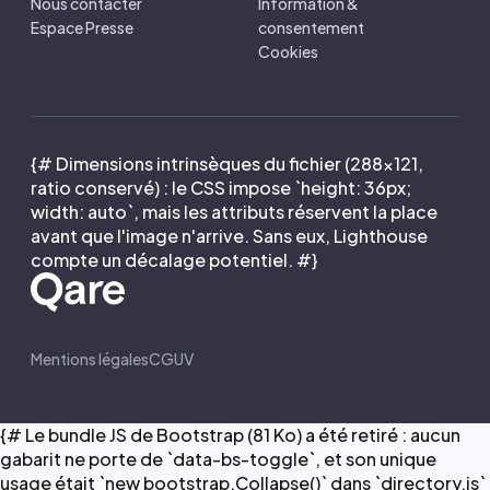
Nous contacter
Information &
Espace Presse
consentement
Cookies
{# Dimensions intrinsèques du fichier (288×121,
ratio conservé) : le CSS impose `height: 36px;
width: auto`, mais les attributs réservent la place
avant que l'image n'arrive. Sans eux, Lighthouse
compte un décalage potentiel. #}
Mentions légales
CGUV
{# Le bundle JS de Bootstrap (81 Ko) a été retiré : aucun
gabarit ne porte de `data-bs-toggle`, et son unique
usage était `new bootstrap.Collapse()` dans `directory.js`