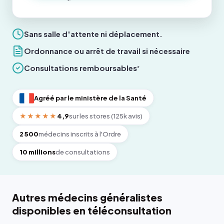
Sans salle d'attente ni déplacement.
Ordonnance ou arrêt de travail si nécessaire
Consultations remboursables
*
Agréé par le ministère de la Santé
★★★★★
4,9
sur les stores (125k avis)
2 500
médecins inscrits à l'Ordre
10 millions
de consultations
Autres médecins généralistes
disponibles en téléconsultation