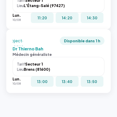
juste à
Tarif
Secteur 1
Lieu
L'Étang-Salé (97427)
toutes les
tailles
Lun.
puisque la
11:20
14:20
14:30
10/08
photo est
recadrée
en
`object-
Disponible dans 1 h
fit: cover`.
Dr Thierno Bah
Sans ces
Médecin généraliste
attributs
le
Tarif
Secteur 1
navigateur
Lieu
Brens (81600)
ne réserve
Lun.
pas la
13:00
13:40
13:50
10/08
place, et
c'étaient
les trois
dernières
images de
l'annuaire