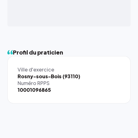
Profil du praticien
Ville d'exercice
{# 40×40
Rosny-sous-Bois (93110)
: la taille
Numéro RPPS
rendue par
10001096865
`.profile-
picture`,
et un
rapport 1:1
qui reste
juste à
toutes les