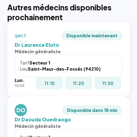
tailles
Autres médecins disponibles
puisque la
photo est
prochainement
recadrée
en
`object-
Disponible maintenant
fit: cover`.
Dr Laurence Eloto
Sans ces
Médecin généraliste
attributs
le
Tarif
Secteur 1
navigateur
Lieu
Saint-Maur-des-Fossés (94210)
ne réserve
Lun.
pas la
{# 40×40
11:10
11:20
11:30
10/08
place, et
: la taille
c'étaient
rendue par
les trois
`.profile-
dernières
DO
picture`,
Disponible dans 18 min
images de
et un
Dr Daouda Ouedraogo
l'annuaire
rapport 1:1
Médecin généraliste
dans ce
qui reste
cas. #}