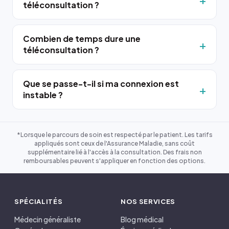
téléconsultation ?
Combien de temps dure une
téléconsultation ?
Que se passe-t-il si ma connexion est
instable ?
*Lorsque le parcours de soin est respecté par le patient. Les tarifs
appliqués sont ceux de l'Assurance Maladie, sans coût
supplémentaire lié à l'accès à la consultation. Des frais non
remboursables peuvent s'appliquer en fonction des options.
SPÉCIALITÉS
NOS SERVICES
Médecin généraliste
Blog médical