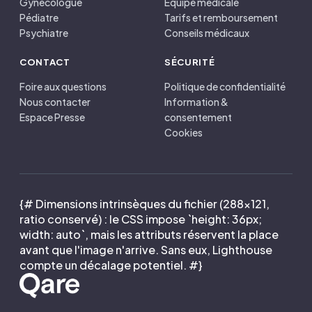
Gynécologue
Équipe médicale
Pédiatre
Tarifs et remboursement
Psychiatre
Conseils médicaux
CONTACT
SÉCURITÉ
Foire aux questions
Politique de confidentialité
Nous contacter
Information &
Espace Presse
consentement
Cookies
{# Dimensions intrinsèques du fichier (288×121,
ratio conservé) : le CSS impose `height: 36px;
width: auto`, mais les attributs réservent la place
avant que l'image n'arrive. Sans eux, Lighthouse
compte un décalage potentiel. #}