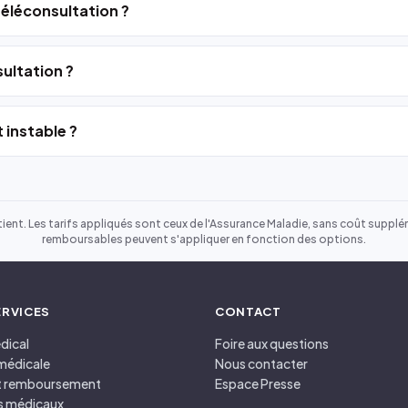
 téléconsultation ?
ultation ?
 instable ?
ient. Les tarifs appliqués sont ceux de l'Assurance Maladie, sans coût suppléme
remboursables peuvent s'appliquer en fonction des options.
ERVICES
CONTACT
dical
Foire aux questions
médicale
Nous contacter
et remboursement
Espace Presse
s médicaux