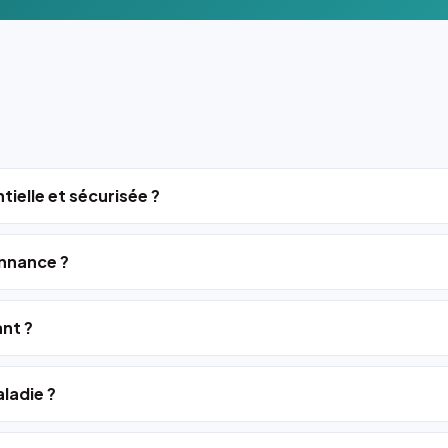
tielle et sécurisée ?
nnance ?
ant ?
ladie ?