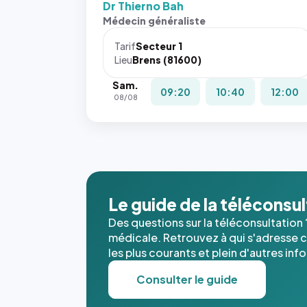
Dr Thierno Bah
Sans ces
Médecin généraliste
attributs
le
Tarif
Secteur 1
navigateur
Lieu
Brens (81600)
ne réserve
Sam.
pas la
09:20
10:40
12:00
08/08
place, et
c'étaient
les trois
dernières
images de
l'annuaire
dans ce
Le guide de la téléconsu
cas. #}
Des questions sur la téléconsultation 
médicale. Retrouvez à qui s'adresse ce
les plus courants et plein d'autres inf
Consulter le guide