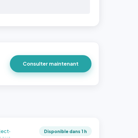
 40×40
taille
due par
ofile-
ture`,
un
Consulter maintenant
ort 1:1
 reste
e à
tes les
les
sque la
to est
adrée
ject-
Disponible dans 1 h
 cover`.