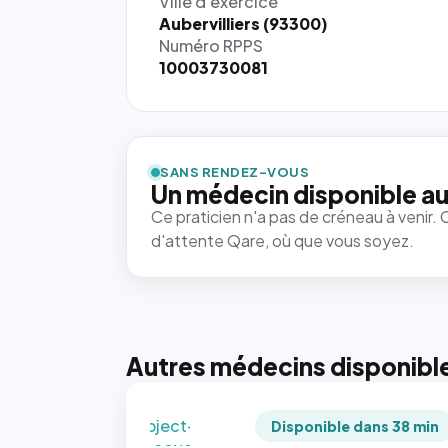
Ville d'exercice
Aubervilliers (93300)
Numéro RPPS
10003730081
{# 40×40
: la taille
rendue par
`.profile-
SANS RENDEZ-VOUS
picture`,
Un médecin disponible au
et un
Ce praticien n'a pas de créneau à venir. 
rapport 1:1
d'attente Qare, où que vous soyez.
qui reste
juste à
toutes les
tailles
puisque la
photo est
Autres médecins disponibl
recadrée
en
`object-
Disponible dans 38 min
fit: cover`.