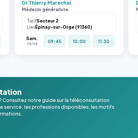
Dr Thierry Marechal
Sans ces
San
Médecin généraliste
attributs
att
le
le
Tarif
Secteur 2
navigateur
nav
Lieu
Épinay-sur-Orge (91360)
ne réserve
ne 
Sam.
pas la
pas 
09:45
10:00
11:30
08/08
place, et
pla
c'étaient
c'é
les trois
les 
dernières
der
images de
ima
l'annuaire
l'a
dans ce
dan
ltation
cas. #}
cas
? Consultez notre guide sur la téléconsultation
 service, les professions disponibles, les motifs
ormations.