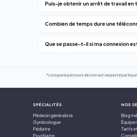
Puis-je obtenir un arrêt de travail en
Combien de temps dure une télécons
Que se passe-t-il si ma connexion est
*Lorsque le parcours de soin est respecté par le pat
SPÉCIALITÉS
NOS S
Médecin généraliste
Blog mé
Gynécologue
Équipe 
Pédiatre
Tarifs 
Psychiatre
Conseil