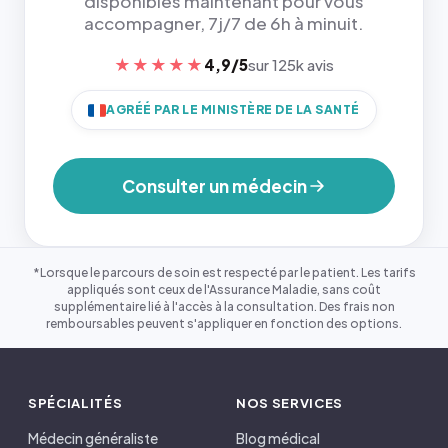
disponibles maintenant pour vous
accompagner, 7j/7 de 6h à minuit.
★★★★★
4,9/5
sur 125k avis
AGRÉÉ PAR LE MINISTÈRE DE LA SANTÉ
Consulter un médecin
*Lorsque le parcours de soin est respecté par le patient. Les tarifs
appliqués sont ceux de l'Assurance Maladie, sans coût
supplémentaire lié à l'accès à la consultation. Des frais non
remboursables peuvent s'appliquer en fonction des options.
SPÉCIALITÉS
NOS SERVICES
Médecin généraliste
Blog médical