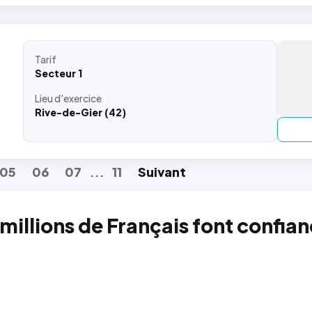
Tarif
Secteur 1
Lieu
d'exercice
Rive-de-Gier (42)
05
06
07
11
Suiv
ant
...
 millions de Français font confia