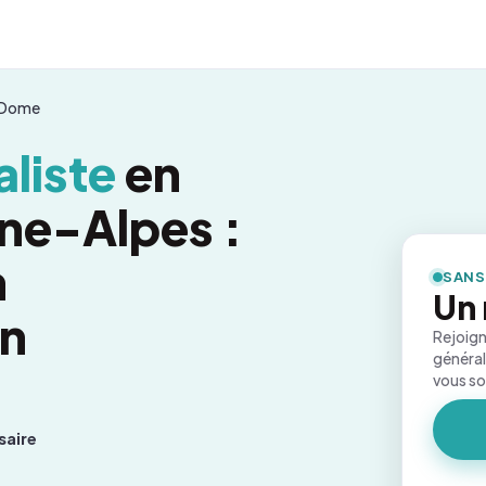
-Dome
liste
en
ne-Alpes :
n
SANS
Un 
on
Rejoign
général
vous s
saire