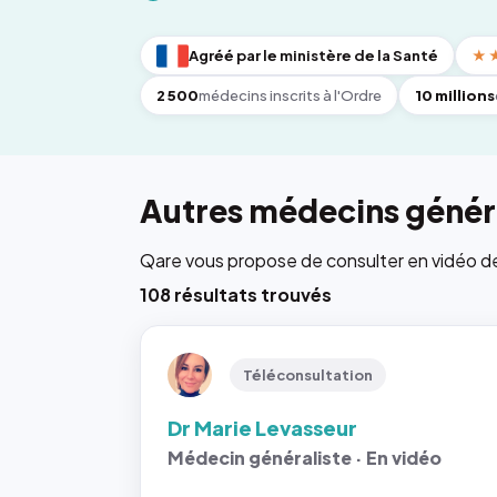
Agréé par le ministère de la Santé
★
2 500
médecins inscrits à l'Ordre
10 millions
Autres médecins génér
Qare vous propose de consulter en vidéo de 6
108 résultats trouvés
Téléconsultation
Dr Marie Levasseur
Médecin généraliste · En vidéo