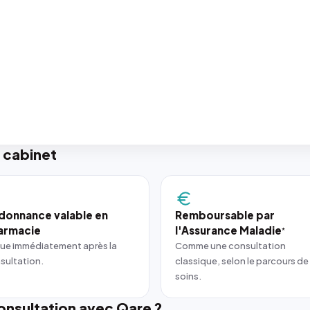
 cabinet
donnance valable en
Remboursable par
armacie
l'Assurance Maladie
*
ue immédiatement après la
Comme une consultation
sultation.
classique, selon le parcours de
soins.
nsultation avec Qare ?