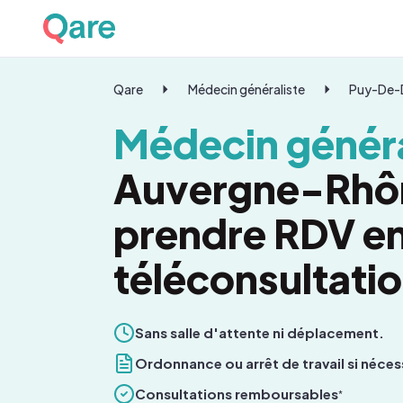
Qare
Médecin généraliste
Puy-De
Médecin généra
Auvergne-Rhô
prendre RDV e
téléconsultati
Sans salle d'attente ni déplacement.
Ordonnance ou arrêt de travail si néces
Consultations remboursables
*