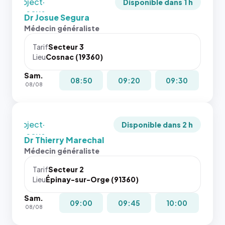
dernières
`object-
picture`,
Disponible dans 1 h
images de
fit: cover`.
et un
Dr Josue Segura
l'annuaire
Sans ces
rapport 1:1
Médecin généraliste
dans ce
attributs
qui reste
cas. #}
le
juste à
Tarif
Secteur 3
navigateur
Lieu
Cosnac (19360)
toutes les
ne réserve
tailles
Sam.
pas la
puisque la
08:50
09:20
09:30
08/08
place, et
photo est
c'étaient
recadrée
les trois
en
dernières
`object-
Disponible dans 2 h
images de
fit: cover`.
Dr Thierry Marechal
l'annuaire
Sans ces
Médecin généraliste
dans ce
attributs
cas. #}
le
Tarif
Secteur 2
navigateur
Lieu
Épinay-sur-Orge (91360)
ne réserve
Sam.
pas la
09:00
09:45
10:00
08/08
place, et
c'étaient