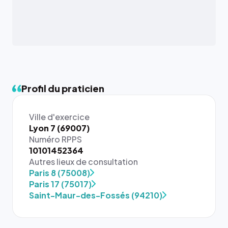
Profil du praticien
Ville d'exercice
Lyon 7 (69007)
Numéro RPPS
10101452364
Autres lieux de consultation
{# 40×40
Paris 8 (75008)
: la taille
Paris 17 (75017)
rendue par
Saint-Maur-des-Fossés (94210)
`.profile-
picture`,
et un