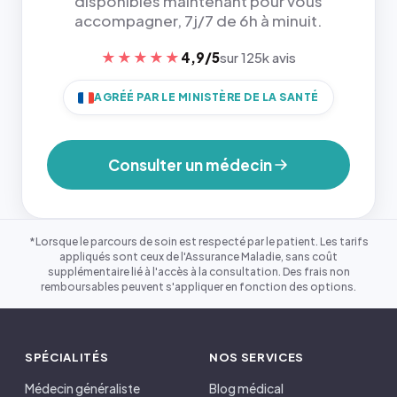
disponibles maintenant pour vous
accompagner, 7j/7 de 6h à minuit.
★★★★★
4,9/5
sur 125k avis
AGRÉÉ PAR LE MINISTÈRE DE LA SANTÉ
Consulter un médecin
*Lorsque le parcours de soin est respecté par le patient. Les tarifs
appliqués sont ceux de l'Assurance Maladie, sans coût
supplémentaire lié à l'accès à la consultation. Des frais non
remboursables peuvent s'appliquer en fonction des options.
SPÉCIALITÉS
NOS SERVICES
Médecin généraliste
Blog médical