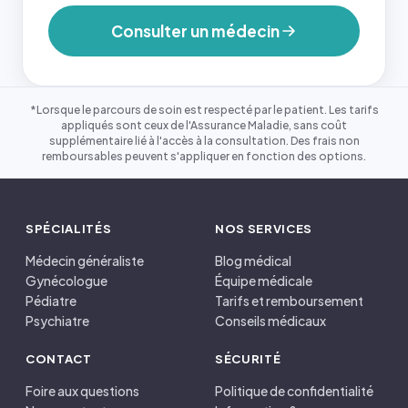
Consulter un médecin
*Lorsque le parcours de soin est respecté par le patient. Les tarifs
appliqués sont ceux de l'Assurance Maladie, sans coût
supplémentaire lié à l'accès à la consultation. Des frais non
remboursables peuvent s'appliquer en fonction des options.
SPÉCIALITÉS
NOS SERVICES
Médecin généraliste
Blog médical
Gynécologue
Équipe médicale
Pédiatre
Tarifs et remboursement
Psychiatre
Conseils médicaux
CONTACT
SÉCURITÉ
Foire aux questions
Politique de confidentialité