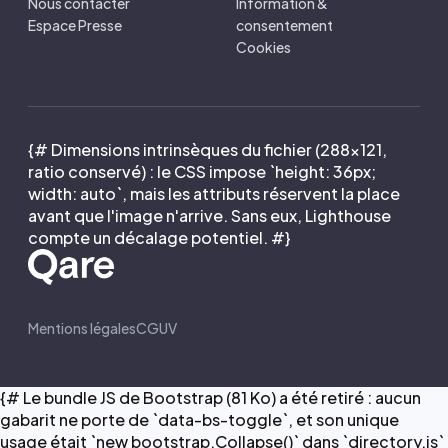
Nous contacter
Information &
Espace Presse
consentement
Cookies
{# Dimensions intrinsèques du fichier (288×121,
ratio conservé) : le CSS impose `height: 36px;
width: auto`, mais les attributs réservent la place
avant que l'image n'arrive. Sans eux, Lighthouse
compte un décalage potentiel. #}
Mentions légales
CGUV
{# Le bundle JS de Bootstrap (81 Ko) a été retiré : aucun
gabarit ne porte de `data-bs-toggle`, et son unique
usage était `new bootstrap.Collapse()` dans `directory.js`