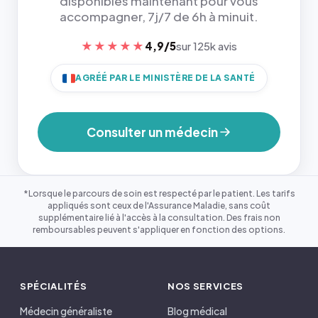
disponibles maintenant pour vous
accompagner, 7j/7 de 6h à minuit.
★★★★★
4,9/5
sur 125k avis
AGRÉÉ PAR LE MINISTÈRE DE LA SANTÉ
Consulter un médecin
*Lorsque le parcours de soin est respecté par le patient. Les tarifs
appliqués sont ceux de l'Assurance Maladie, sans coût
supplémentaire lié à l'accès à la consultation. Des frais non
remboursables peuvent s'appliquer en fonction des options.
SPÉCIALITÉS
NOS SERVICES
Médecin généraliste
Blog médical