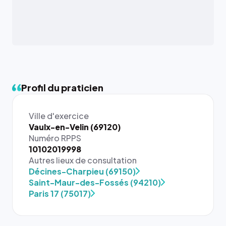
Profil du praticien
Ville d'exercice
Vaulx-en-Velin (69120)
Numéro RPPS
10102019998
Autres lieux de consultation
{# 40×40
Décines-Charpieu (69150)
: la taille
Saint-Maur-des-Fossés (94210)
rendue par
Paris 17 (75017)
`.profile-
picture`,
et un